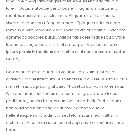
fringilla elit. Aliquam non ipsum id leo eleifend sagittis id a
lorem. Sociis natoque penatibus et magnis dis parturient
montes, nascetur ridiculus mus. Aliquam massa mauris,
viverra et rhoncus a, feugiat ut sem. Quisque ultricies diam
tempus quam molestie vitae sodales dolor sagittis. Praesent
commodo sodales purus. Maecenas scelerisque ligula vitae
leo adipiscing a facilisis nisl ullamcorper. Vestibulum ante
ipsum primis in faucibus orci luctus et ultrices posuere cubilia
Curae;
Curabitur non erat quam, id volutpat leo. Nullam pretium
gravida urna et interdum. Suspendisse in dui tellus. Cras luctus
nisl vel risus adipiscing aliquet. Phasellus convallis lorem dui.
Quisque hendrerit, lectus ut accumsan gravida, leo tellus
porttitor mi, ac mattis eros nunc vel enim. Nulla facilisi. Nam
non nulla sed nibh sodales auctor eget non augue.
Pellentesque sollicitudin consectetur mauris, eu mattis mi
dictum ac. Etiam et sapien eu nisl dapibus fermentum et nec
tortor.