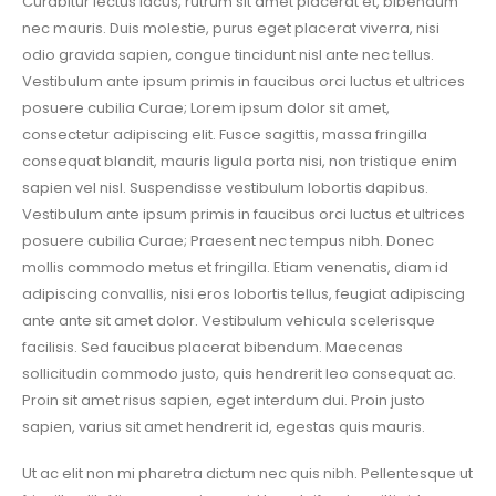
Curabitur lectus lacus, rutrum sit amet placerat et, bibendum
nec mauris. Duis molestie, purus eget placerat viverra, nisi
odio gravida sapien, congue tincidunt nisl ante nec tellus.
Vestibulum ante ipsum primis in faucibus orci luctus et ultrices
posuere cubilia Curae; Lorem ipsum dolor sit amet,
consectetur adipiscing elit. Fusce sagittis, massa fringilla
consequat blandit, mauris ligula porta nisi, non tristique enim
sapien vel nisl. Suspendisse vestibulum lobortis dapibus.
Vestibulum ante ipsum primis in faucibus orci luctus et ultrices
posuere cubilia Curae; Praesent nec tempus nibh. Donec
mollis commodo metus et fringilla. Etiam venenatis, diam id
adipiscing convallis, nisi eros lobortis tellus, feugiat adipiscing
ante ante sit amet dolor. Vestibulum vehicula scelerisque
facilisis. Sed faucibus placerat bibendum. Maecenas
sollicitudin commodo justo, quis hendrerit leo consequat ac.
Proin sit amet risus sapien, eget interdum dui. Proin justo
sapien, varius sit amet hendrerit id, egestas quis mauris.
Ut ac elit non mi pharetra dictum nec quis nibh. Pellentesque ut