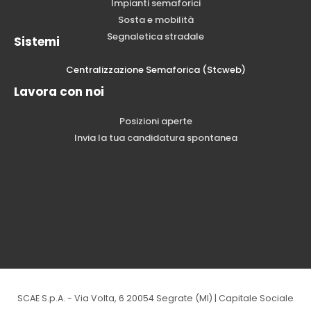
Impianti semaforici
Sosta e mobilità
Segnaletica stradale
Sistemi
Centralizzazione Semaforica (Stcweb)
Lavora con noi
Posizioni aperte
Invia la tua candidatura spontanea
SCAE S.p.A. - Via Volta, 6 20054 Segrate (MI) | Capitale Sociale